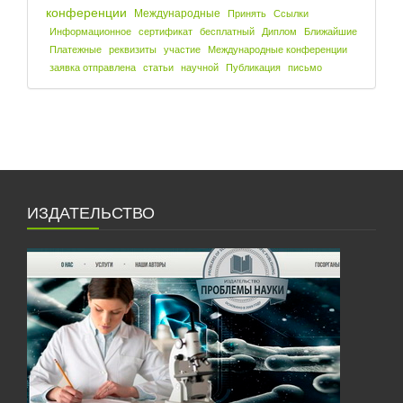
конференции
Международные
Принять
Ссылки
Информационное
сертификат
бесплатный
Диплом
Ближайшие
Платежные
реквизиты
участие
Международные конференции
заявка отправлена
статьи
научной
Публикация
письмо
ИЗДАТЕЛЬСТВО