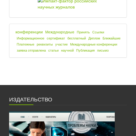
конференции
Международные
Принять
Ссылки
Информационное
сертификат
бесплатный
Диплом
Ближайшие
Платежные
реквизиты
участие
Международные конференции
заявка отправлена
статьи
научной
Публикация
письмо
ИЗДАТЕЛЬСТВО