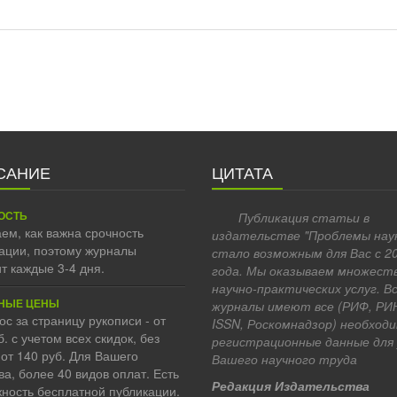
САНИЕ
ЦИТАТА
ОСТЬ
Публикация статьи в
ем, как важна срочность
издательстве "Проблемы нау
ации, поэтому журналы
стало возможным для Вас с 2
т каждые 3-4 дня.
года. Мы оказываем множест
научно-практических услуг. В
НЫЕ ЦЕНЫ
журналы имеют все (РИФ, РИ
ос за страницу рукописи - от
ISSN, Роскомнадзор) необход
б. с учетом всех скидок, без
регистрационные данные для
 от 140 руб. Для Вашего
Вашего научного труда
ва, более 40 видов оплат. Есть
Редакция Издательства
ность бесплатной публикации.