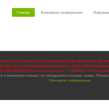
Главная
Ближайшие конференции
Информа
дная научно-практическая конференция Конференция «European
кие научные исследования: инновации в науке, образовании 
, Great Britain) состоится состоится - 11.08.2026 г. Статьи пр
ся в ближайшем номере, не откладывайте отправку заявки. Потрать
Оргкомитет конференции.