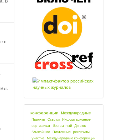
а. В
е с
.
рмы,
конференции
Международные
Принять
Ссылки
Информационное
сертификат
бесплатный
Диплом
ы
Ближайшие
Платежные
реквизиты
участие
Международные конференции