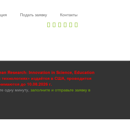
ция
Подать заявку
Контакты
 Research: Innovation in Science, Education
и технологиях» издаётся в США, проводится
инимаются до 10.08.2026 г.
те одну минуту,
заполните и отправьте заявку в