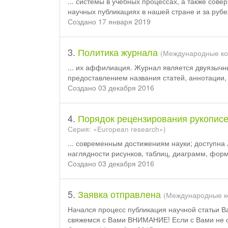
... системы в учебных процессах, а также сов
научных
публикация
х в нашей стране и за руб
Создано 17 января 2019
3.
Политика журнала
(Международные ко
... их аффилиация. Журнал является двуязыч
предоставлением названия статей, аннотации, 
Создано 03 декабря 2016
4.
Порядок рецензирования рукопис
Серия: «European research»)
... современным достижениям науки; доступна 
наглядности рисунков, таблиц, диаграмм, фор
Создано 03 декабря 2016
5.
Заявка отправлена
(Международные ко
Начался процесс
публикация
научной статьи В
свяжемся с Вами ВНИМАНИЕ! Если с Вами не св