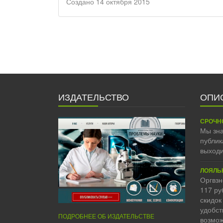
Создано 14 октября 2015
ИЗДАТЕЛЬСТВО
ОПИ
СРОЧН
Мы зна
публик
выходи
ЛОЯЛЬ
Оргвзн
117 ру
скидок
удобст
ПОДРОБНЕЕ ОБ ИЗДАТЕЛЬСТВЕ
возмож