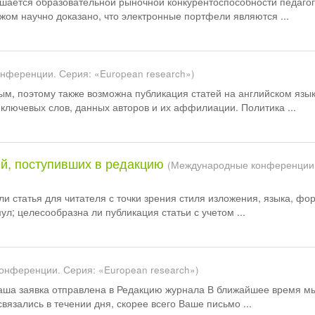
ершается образовательной рыночной конкурентоспособности педагог
ежом научно доказано, что электронные портфели являются ...
нференции. Серия: «European research»)
ным, поэтому также возможна
публикация
статей на английском язык
ключевых слов, данных авторов и их аффилиации. Политика ...
ей, поступивших в редакцию
(Международные конференции
ли статья для читателя с точки зрения стиля изложения, языка, фо
мул; целесообразна ли
публикация
статьи с учетом ...
нференции. Серия: «European research»)
аша заявка отправлена в Редакцию журнала В ближайшее время м
язались в течении дня, скорее всего Ваше письмо ...