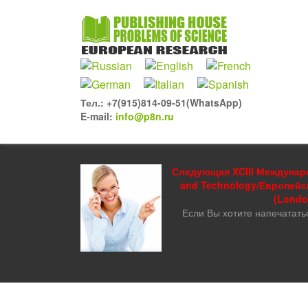
Тел.: +7(915)814-09-51(WhatsApp)
E-mail:
info@p8n.ru
Следующая XCIII Междунаро
and Technology/Европейс
(London
Если Вы хотите напечатать