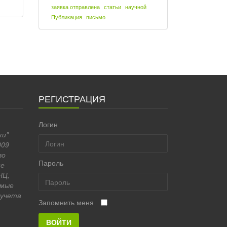
заявка отправлена
статьи
научной
Публикация
письмо
РЕГИСТРАЦИЯ
Логин
ки"
009
во
Пароль
се
НЦ,
имые
 учета
Запомнить меня
ВОЙТИ