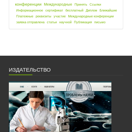
конференции
Международные
Принять
Ссылки
Информационное
сертификат
бесплатный
Диплом
Ближайшие
Платежные
реквизиты
участие
Международные конференции
заявка отправлена
статьи
научной
Публикация
письмо
ИЗДАТЕЛЬСТВО