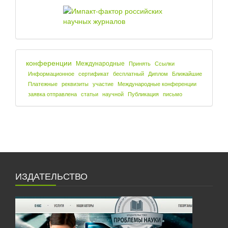
конференции
Международные
Принять
Ссылки
Информационное
сертификат
бесплатный
Диплом
Ближайшие
Платежные
реквизиты
участие
Международные конференции
заявка отправлена
статьи
научной
Публикация
письмо
ИЗДАТЕЛЬСТВО