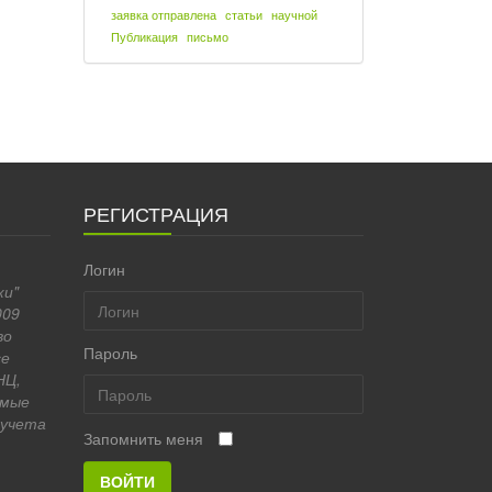
заявка отправлена
статьи
научной
Публикация
письмо
РЕГИСТРАЦИЯ
Логин
ки"
009
во
Пароль
се
НЦ,
имые
 учета
Запомнить меня
ВОЙТИ