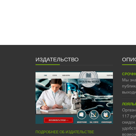
ИЗДАТЕЛЬСТВО
ОПИ
СРОЧН
Мы зна
публик
выходи
ЛОЯЛЬ
Оргвзн
117 ру
скидок
удобст
ПОДРОБНЕЕ ОБ ИЗДАТЕЛЬСТВЕ
возмож