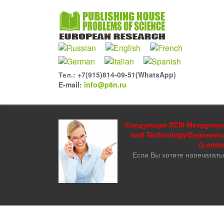
Тел.: +7(915)814-09-51(WhatsApp)
E-mail:
info@p8n.ru
Следующая XCIII Междунаро
and Technology/Европейс
(London
Если Вы хотите напечатать