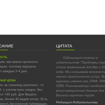
САНИЕ
ЦИТАТА
ОСТЬ
Публикация статьи в
ем, как важна срочность
издательстве "Проблемы нау
ации, поэтому журналы
стало возможным для Вас с 2
т каждые 3-4 дня.
года. Мы оказываем множест
научно-практических услуг. В
НЫЕ ЦЕНЫ
журналы имеют все (РИФ, РИ
ос за страницу рукописи - от
ISSN, Роскомнадзор) необход
б. с учетом всех скидок, без
регистрационные данные для
 от 140 руб. Для Вашего
Вашего научного труда
ва, более 40 видов оплат. Есть
Редакция Издательства
ность бесплатной публикации.