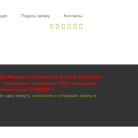
ция
Подать заявку
Контакты
 Research: Innovation in Science, Education
и технологиях» издаётся в США, проводится
инимаются до 07.08.2026 г.
те одну минуту,
заполните и отправьте заявку в