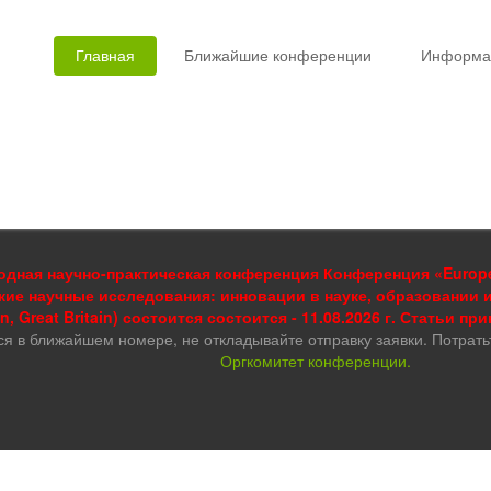
Главная
Ближайшие конференции
Информа
дная научно-практическая конференция Конференция «European
кие научные исследования: инновации в науке, образовании 
, Great Britain) состоится состоится - 11.08.2026 г. Статьи пр
ся в ближайшем номере, не откладывайте отправку заявки. Потрать
Оргкомитет конференции.