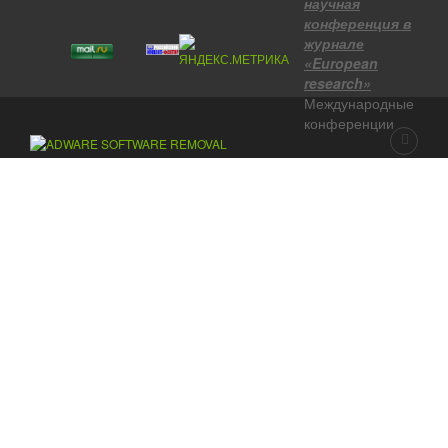
научная
конференция в
журнале
«European
research»
Международные
конференции