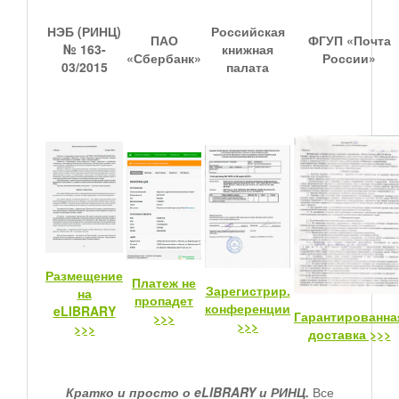
НЭБ (РИНЦ)
Российская
ПАО
ФГУП «Почта
№ 163-
книжная
«Сбербанк»
России»
03/2015
палата
Размещение
Платеж не
Зарегистрир.
на
пропадет
конференции
eLIBRARY
Гарантированна
>>>
>>>
>>>
доставка >>>
Кратко и просто о eLIBRARY и РИНЦ.
Все