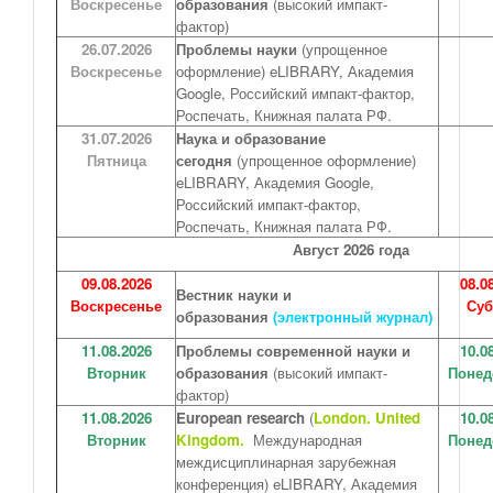
Воскресенье
образования
(высокий импакт-
фактор)
26.07.2026
Проблемы науки
(упрощенное
Воскресенье
оформление) eLIBRARY, Академия
Google, Российский импакт-фактор,
Роспечать, Книжная палата РФ.
31.07.2026
Наука и образование
Пятница
сегодня
(упрощенное оформление)
eLIBRARY, Академия Google,
Российский импакт-фактор,
Роспечать, Книжная палата РФ.
Август 2026 года
09.08.2026
08.0
Вестник науки и
Воскресенье
Суб
образования
(электронный журнал)
11.08.2026
Проблемы современной науки и
10.0
Вторник
образования
(высокий импакт-
Понед
фактор)
11.08.2026
European research
(
London. United
10.0
Вторник
Kingdom.
Международная
Понед
междисциплинарная зарубежная
конференция) eLIBRARY, Академия