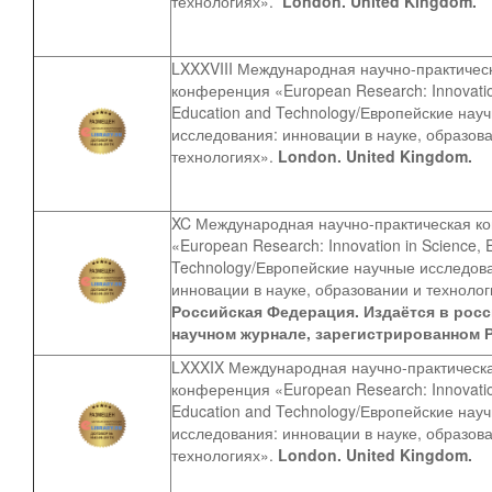
технологиях».
London. United Kingdom.
LXXXVIII Международная научно-практичес
конференция «European Research: Innovatio
Education and Technology/Европейские нау
исследования: инновации в науке, образов
технологиях».
London. United Kingdom.
XC
Международная научно-практическая к
«European Research: Innovation in Science, 
Technology/Европейские научные исследов
инновации в науке, образовании и техноло
Российская Федерация. Издаётся в рос
научном журнале, зарегистрированном 
LXXXIX
Международная научно-практическ
конференция «European Research: Innovatio
Education and Technology/Европейские нау
исследования: инновации в науке, образов
технологиях».
London. United Kingdom.