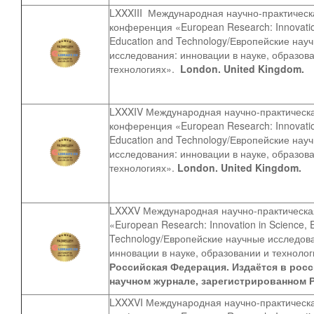
LXXXIII
Международная научно-практическ
конференция «European Research: Innovatio
Education and Technology/Европейские нау
исследования: инновации в науке, образов
технологиях».
London. United Kingdom.
LXXXIV Международная научно-практическ
конференция «European Research: Innovatio
Education and Technology/Европейские нау
исследования: инновации в науке, образов
технологиях».
London. United Kingdom.
LXXXV
Международная научно-практическ
«European Research: Innovation in Science, 
Technology/Европейские научные исследов
инновации в науке, образовании и техноло
Российская Федерация. Издаётся в рос
научном журнале, зарегистрированном 
LXXXVI
Международная научно-практическ