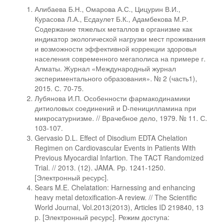
Алибаева Б.Н., Омарова А.С., Цицурин В.И.,
Курасова Л.А., Есдаулет Б.К., Адамбекова М.Р.
Содержание тяжелых металлов в организме как
индикатор экологической нагрузки мест проживания
и возможности эффективной коррекции здоровья
населения современного мегаполиса на примере г.
Алматы. Журнал «Международный журнал
экспериментального образования». № 2 (часть1),
2015. С. 70-75.
Лубянова И.П. Особенности фармакодинамики
дитиоловых соединений и D-пеницилламина при
микросатурнизме. // Врачебное дело, 1979. № 11. С.
103-107.
Gervasio D.L. Effect of Disodium EDTA Chelation
Regimen on Cardiovascular Events in Patients With
Previous Myocardial Infartion. The TACT Randomized
Trial. // 2013. (12). JAMA. Рp. 1241-1250.
[Электронный ресурс].
Sears M.E. Chelatation: Harnessing and enhancing
heavy metal detoxification-A review. // The Scientific
World Journal, Vol.2013(2013), Articles ID 219840, 13
p. [Электронный ресурс]. Режим доступа: