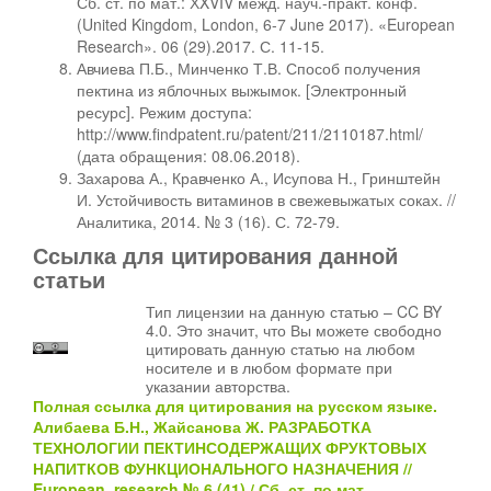
Сб. ст. по мат.: ХXVIV межд. науч.-практ. конф.
(United Kingdom, London, 6-7 June 2017). «European
Research». 06 (29).2017. С. 11-15.
Авчиева П.Б., Минченко Т.В. Способ получения
пектина из яблочных выжымок. [Электронный
ресурс]. Режим доступа:
http://www.findpatent.ru/patent/211/2110187.html/
(дата обращения: 08.06.2018).
Захарова А., Кравченко А., Исупова Н., Гринштейн
И. Устойчивость витаминов в свежевыжатых соках. //
Аналитика, 2014. № 3 (16). С. 72-79.
Ссылка для цитирования данной
статьи
Тип лицензии на данную статью – CC BY
4.0. Это значит, что Вы можете свободно
цитировать данную статью на любом
носителе и в любом формате при
указании авторства.
Полная ссылка для цитирования на русском языке.
Алибаева Б.Н., Жайсанова Ж. РАЗРАБОТКА
ТЕХНОЛОГИИ ПЕКТИНСОДЕРЖАЩИХ ФРУКТОВЫХ
НАПИТКОВ ФУНКЦИОНАЛЬНОГО НАЗНАЧЕНИЯ //
European research № 6 (41) / Сб. ст. по мат.