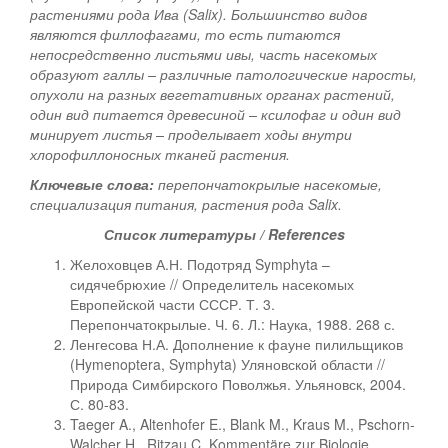
растениями рода Ива (Salix). Большинство видов
являются филлофагами, то есть питаются
непосредственно листьями ивы, часть насекомых
образуют галлы – различные патологические наросты,
опухоли на разных вегетативных органах растений,
один вид питается древесиной – ксилофаг и один вид
минирует листья – проделывает ходы внутри
хлорофиллоносных тканей растения.
Ключевые слова:
перепончатокрылые насекомые,
специализация питания, растения рода Salix.
Список литературы / References
Желоховцев А.Н. Подотряд Symphyta –
сидячебрюхие // Определитель насекомых
Европейской части СССР. Т. 3.
Перепончатокрылые. Ч. 6. Л.: Наука, 1988. 268 с.
Ленгесова Н.А. Дополнение к фауне пилильщиков
(Hymenoptera, Symphyta) Уляновской области //
Природа Симбирского Поволжья. Ульяновск, 2004.
С. 80-83.
Taeger A., Altenhofer E., Blank M., Kraus M., Pschorn-
Walcher H., Ritzau C. Kommentäre zur Biologie,