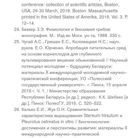
conference: collection of scientific articles, Boston,
USA, 29-30 March, 2018. Boston: Massachusetts
printed in the United States of Amerika, 2018. Vol. 3. P.
12–14.
Беккер З.Э. Физиология и биохимия грибов:
монография. М.: Изд-во Моск. ун-та, 1988. 230 с.
Чугай А.С., Гришан Е.С., Коломацкая Н.С.; науч.
руков. Е.О. Юрченко. Апробация питательных сред
на основе корнеплодов для глубинного
культивирования вешенки обыкновенной // Научный
потенциал молодежи – будущему Беларуси:
материалы X международной молодежной научно–
практической конференции, УО «Полесский
государственный университет». г. Пинск, 15 апреля
2016 г. Ч. 1. / Министерство образования
Республики Беларусь [и др.]; редкол.: К.К. Шебеко [и
др.], Пинск: ПолесГУ, 2016. С. 520–522.
Калько Е.И., Жук О.Н. Сравнительная
характеристика выращивания Stereum hirsutum и
Pleurotus ostreatus in vitro // Биотехнология:
достижения и перспективы развития: материаллы II
международной научно–практической