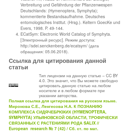
Verbreitung und Gefährdung der Pflanzenwespen
Deutschlands: (Hymenoptera, Symphyta);
kommentierte Bestandsaufhahme. Deutsches
entomologisches Institut. (Hrsg.). Keltern GoecKe und
Evers, 1998. P. 49-144.
ECatSym: Electronic World Catalog of Symphyta.
[Электронный ресурс]. Режим доступа:
http://sdei.senckenberg.de/ecatsym/ (дата
обращения: 05.06.2018).
Ссылка для цитирования данной
статьи
Тип лицензии на данную статью – CC BY
4.0. Это значит, что Вы можете свободно
цитировать данную статью на любом
носителе и в любом формате при
указании авторства.
Полная ссылка для цитирования на русском языке.
Миронова С.Е., Ленгесова Н.А. К ПОЗНАНИЮ
КОМПЛЕКСА СИДЯЧЕБРЮХИХ (HYMENOPTERA,
SYMPHYTA) УЛЬЯНОВСКОЙ ОБЛАСТИ, ТРОФИЧЕСКИ
СВЯЗАННЫХ С РАСТЕНИЯМИ РОДА SALIX //
European research № 7 (42) / Сб. ст. по мат.