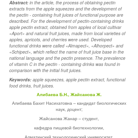
Abstract:
in the article, the process of obtaining pectin
extracts from the apple squeezes and the development of
the pectin - containing fruit juices of functional purpose are
described. For the development of pectin-containing drinks
apple pectin extract, obtained from apples of local cultivar
«Aport« and natural fruit juices, made from local varieties of
apples, apricots, and cherries were used. Developed
functional drinks were called «Almapect«, «Alhorpect» and
«Schipect», which reflect the name of fruit juice base in the
national language and the pectin presence. The prevalence
of vitamin C in the pectin - containing drinks was found in
comparison with the initial fruit juices.
Keywords:
apple squeezes, apple pectin extract, functional
food drinks, fruit juices.
Алибаева Б.Н., Жайсанова Ж.
Алибаева Бахит Насихатовна – кандидат биологических
наук, доцент;
Жайсанова Жанар – студент,
кафедра пищевой биотехнологии,
Алматинский технологический университет,