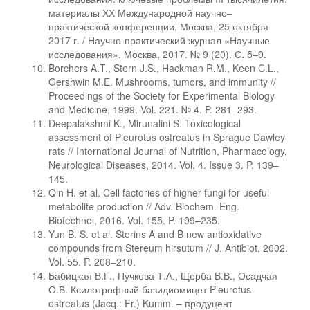
материалы ХХ Международной научно–
практической конференции, Москва, 25 октября
2017 г. / Научно-практический журнал «Научные
исследования». Москва, 2017. № 9 (20). С. 5–9.
Borchers A.T., Stern J.S., Hackman R.M., Keen C.L.,
Gershwin M.E. Mushrooms, tumors, and immunity //
Proceedings of the Society for Experimental Biology
and Medicine, 1999. Vol. 221. № 4. P. 281–293.
Deepalakshmi K., Mirunalini S. Toxicological
assessment of Pleurotus ostreatus in Sprague Dawley
rats // International Journal of Nutrition, Pharmacology,
Neurological Diseases, 2014. Vol. 4. Issue 3. P. 139–
145.
Qin H. et al. Cell factories of higher fungi for useful
metabolite production // Adv. Biochem. Eng.
Biotechnol, 2016. Vol. 155. P. 199–235.
Yun B. S. et al. Sterins A and B new antioxidative
compounds from Stereum hirsutum // J. Antibiot, 2002.
Vol. 55. P. 208–210.
Бабицкая В.Г., Пучкова Т.А., Щерба В.В., Осадчая
О.В. Ксилотрофный базидиомицет Pleurotus
ostreatus (Jacq.: Fr.) Kumm. – продуцент