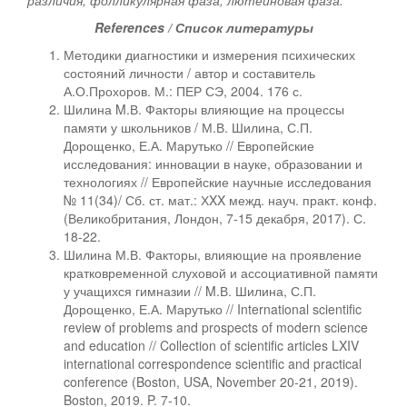
различия, фолликулярная фаза, лютеиновая фаза.
References / Список литературы
Методики диагностики и измерения психических
состояний личности / автор и составитель
А.О.Прохоров. М.: ПЕР СЭ, 2004. 176 с.
Шилина M.В. Факторы влияющие на процессы
памяти у школьников / М.В. Шилина, С.П.
Дорощенко, Е.А. Марутько // Европейские
исследования: инновации в науке, образовании и
технологиях // Европейские научные исследования
№ 11(34)/ Сб. ст. мат.: ХXX межд. науч. практ. конф.
(Великобритания, Лондон, 7-15 декабря, 2017). С.
18-22.
Шилина М.В. Факторы, влияющие на проявление
кратковременной слуховой и ассоциативной памяти
у учащихся гимназии // M.В. Шилина, С.П.
Дорощенко, Е.А. Марутько // International scientific
review of problems and prospects of modern science
and education // Collection of scientific articles LXIV
international correspondence scientific and practical
conference (Boston, USA, November 20-21, 2019).
Boston, 2019. P. 7-10.