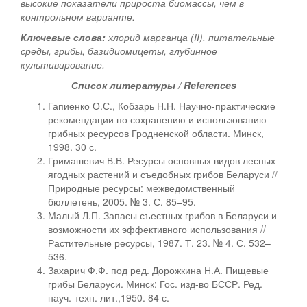
высокие показатели прироста биомассы, чем в
контрольном варианте.
Ключевые слова:
хлорид марганца (II), питательные
среды, грибы, базидиомицеты, глубинное
культивирование.
Список литературы / References
Гапиенко О.С., Кобзарь Н.Н. Научно-практические
рекомендации по сохранению и использованию
грибных ресурсов Гродненской области. Минск,
1998. 30 с.
Гримашевич В.В. Ресурсы основных видов лесных
ягодных растений и съедобных грибов Беларуси //
Природные ресурсы: межведомственный
бюллетень, 2005. № 3. С. 85–95.
Малый Л.П. Запасы съестных грибов в Беларуси и
возможности их эффективного использования //
Растительные ресурсы, 1987. Т. 23. № 4. С. 532–
536.
Захарич Ф.Ф. под ред. Дорожкина Н.А. Пищевые
грибы Беларуси. Минск: Гос. изд-во БССР. Ред.
науч.-техн. лит.,1950. 84 с.