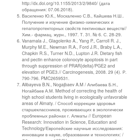
http://dx.doi.org/10.1155/2013/2/9840/ (дата
обращения: 07.06.2018).
Василенко Ю.К., Москаленко С.В., Кайшева Н.Ш..
Получение и изучение физико-химических и
гепатопротекторных свойств пектиновых веществ//
Хим.- фармац. журн., 1997. Т. 31. № 6. С. 28-29.
Vanamala J., Glagolenko A., Yang P., Carroll R. J.,
Murphy M.E., Newman R.A., Ford J.R., Braby L.A.,
Chapkin R.S., Turner N.D., Lupton J.R. Dietary fish
and pectin enhance colonocyte apoptosis in part
through suppression of PRAR{delta}/PGE2 and
elevation of PGE3.// Carcinogenesis, 2008. 29 (4). Р.
790-796. PMC2659531.
Alibayeva B.N., Nogajbaev A.M / Алибаева Б.Н.,
Ногайбаев А.М. Method of correcting the health of
high school students living in ecologically unfavorable
areas of Almaty. / Способ коррекции здоровья
старшеклассников, проживающих в экологически
проблемных районах г. Алматы // European
Research: Innovation in Science, Education and
Technology/Европейские научные исследования:
инновации в науке, образовании и технологиях: /