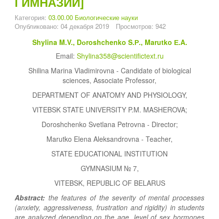
ГИМНАЗИИ]
Категория:
03.00.00 Биологические науки
Опубликовано: 04 декабря 2019
Просмотров: 942
Shylina M.V., Dоroshchenko S.Р., Marutko Е.A.
Email:
Shylina358@scientifictext.ru
Shilina Marina Vladimirovna - Candidate of biological
sciences, Associate Professor,
DEPARTMENT OF ANATOMY AND PHYSIOLOGY,
VITEBSK STATE UNIVERSITY P.M. MASHEROVA;
Doroshchenko Svetlana Petrovna - Director;
Marutko Elena Aleksandrovna - Teacher,
STATE EDUCATIONAL INSTITUTION
GYMNASIUM № 7,
VITEBSK, REPUBLIC OF BELARUS
Abstract:
the features of the severity of mental processes
(anxiety, aggressiveness, frustration and rigidity) in students
are analyzed depending on the age, level of sex hormones