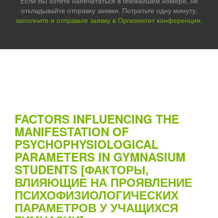
Если Вы хотите напечататься в ближайшем номере, не
откладывайте отправку заявки. Потратьте одну минуту,
заполните и отправьте заявку в Оргкомитет конференции.
FACTORS INFLUENCING THE
MANIFESTATION OF
PSYCHOPHYSIOLOGICAL
PARAMETERS IN GYMNASIUM
STUDENTS [ФАКТОРЫ,
ВЛИЯЮЩИЕ НА ПРОЯВЛЕНИЕ
ПСИХОФИЗИОЛОГИЧЕСКИХ
ПАРАМЕТРОВ У УЧАЩИХСЯ