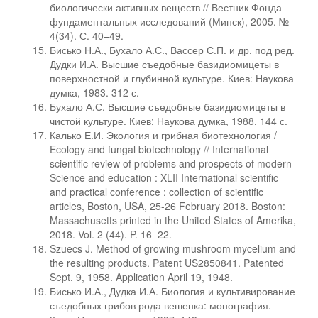
биологически активных веществ // Вестник Фонда
фундаментальных исследований (Минск), 2005. №
4(34). С. 40–49.
Бисько Н.А., Бухало А.С., Вассер С.П. и др. под ред.
Дудки И.А. Высшие съедобные базидиомицеты в
поверхностной и глубинной культуре. Киев: Наукова
думка, 1983. 312 с.
Бухало А.С. Высшие съедобные базидиомицеты в
чистой культуре. Киев: Наукова думка, 1988. 144 с.
Калько Е.И. Экология и грибная биотехнология /
Ecology and fungal biotechnology // International
scientific review of problems and prospects of modern
Science and education : XLII International scientific
and practical conference : collection of scientific
articles, Boston, USA, 25-26 February 2018. Boston:
Massachusetts printed in the United States of Amerika,
2018. Vol. 2 (44). P. 16–22.
Szuecs J. Method of growing mushroom mycelium and
the resulting products. Patent US2850841. Patented
Sept. 9, 1958. Application April 19, 1948.
Бисько И.А., Дудка И.А. Биология и культивирование
съедобных грибов рода вешенка: монография.