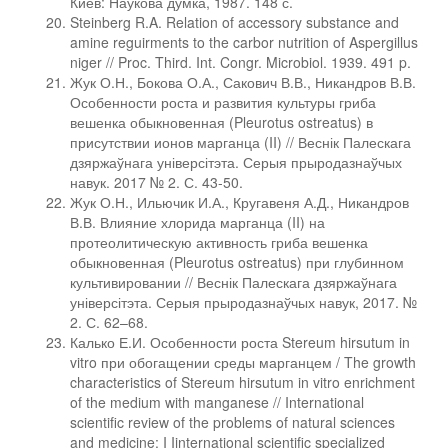
Киев: Наукова думка, 1987. 148 с.
Steinberg R.A. Relation of accessory substance and
amine reguirments to the carbor nutrition of Aspergillus
niger // Proc. Third. Int. Congr. Microbiol. 1939. 491 p.
Жук О.Н., Бокова О.А., Сакович В.В., Никандров В.В.
Особенности роста и развития культуры гриба
вешенка обыкновенная (Pleurotus ostreatus) в
присутствии ионов марганца (II) // Веснік Палескага
дзяржаўнага універсітэта. Серыя прыродазнаўчых
навук. 2017 № 2. С. 43-50.
Жук О.Н., Ильючик И.А., Кругавеня А.Д., Никандров
В.В. Влияние хлорида марганца (II) на
протеолитическую активность гриба вешенка
обыкновенная (Pleurotus ostreatus) при глубинном
культивировании // Веснік Палескага дзяржаўнага
універсітэта. Серыя прыродазнаўчых навук, 2017. №
2. С. 62–68.
Калько Е.И. Особенности роста Stereum hirsutum in
vitro при обогащении среды марганцем / The growth
characteristics of Stereum hirsutum in vitro enrichment
of the medium with manganese // International
scientific review of the problems of natural sciences
and medicine: I Iinternational scientific specialized