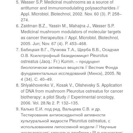
Wasser S.P. Medicinal mushrooms as a source of
antitumor and immunomodulating polysaccharides //
Appl. Microbiol. Biotechnol, 2002. Nov. 60 (3). P. 258–
274.
Zaidman B.Z., Yassin M., Mahajna J., Wasser S.P.
Medicinal mushroom modulators of molecular targets
as cancer therapeutics // Appl. Microbiol. Biotechnol,
2005. Jun; Nov. 67 (4). P. 453–468.
Бабицкая В.Г., Пучкова Т.А., Щерба В.В., Осадчая
О.В. Ксилотрофный базидиомицет Pleurotus
ostreatus (Jacq.: Fr.) Kumm. – продуцент
биологически активных веществ // Вестник Фонда
фундаментальных исследований (Минск), 2005. №
4 (34). С. 40–49.
Shlyakhovenko V., Kosak V., Olishevsky S. Application
of DNA from mushroom Pleurotus ostreatus for cancer
biotherapy: a pilot Study // Experimental oncology,
2006. Vol. 28.№ 2. P. 132–135.
Калько Е.И. под ред. Вальцева С.В. и др.
Тестирование антиоксидантной активности
культуральной жидкости Pleurotus ostreatus, с
использованием липосомной модели // Научные
исследования: ключевые проблемы III тысячилетия: