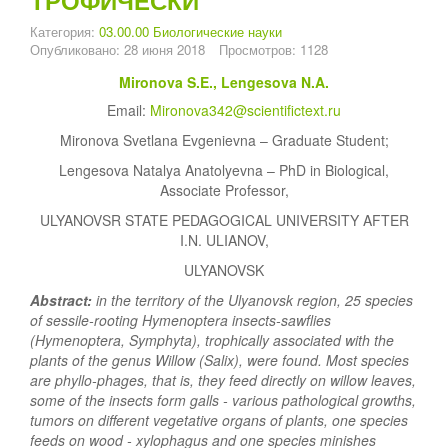
Категория:
03.00.00 Биологические науки
Опубликовано: 28 июня 2018
Просмотров: 1128
Mironova S.E., Lengesova N.A.
Email:
Mironova342@scientifictext.ru
Mironova Svetlana Evgenievna – Graduate Student;
Lengesova Natalya Anatolyevna – PhD in Biological,
Associate Professor,
ULYANOVSR STATE PEDAGOGICAL UNIVERSITY AFTER
I.N. ULIANOV,
ULYANOVSK
Abstract:
in the territory of the Ulyanovsk region, 25 species
of sessile-rooting Hymenoptera insects-sawflies
(Hymenoptera, Symphyta), trophically associated with the
plants of the genus Willow (Salix), were found. Most species
are phyllo-phages, that is, they feed directly on willow leaves,
some of the insects form galls - various pathological growths,
tumors on different vegetative organs of plants, one species
feeds on wood - xylophagus and one species minishes