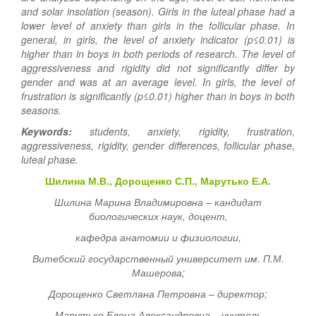
and solar insolation (season). Girls in the luteal phase had a
lower level of anxiety than girls in the follicular phase. In
general, in girls, the level of anxiety indicator (p≤0.01) is
higher than in boys in both periods of research. The level of
aggressiveness and rigidity did not significantly differ by
gender and was at an average level. In girls, the level of
frustration is significantly (p≤0.01) higher than in boys in both
seasons.
Keywords:
students, anxiety, rigidity, frustration,
aggressiveness, rigidity, gender differences, follicular phase,
luteal phase.
Шилина М.В., Дорощенко С.П., Марутько Е.А.
Шилина Марина Владимировна – кандидат
биологических наук, доцент,
кафедра анатомии и физиологии,
Витебский государственный университет им. П.М.
Машерова;
Дорощенко Светлана Петровна – директор;
Марутько Елена Александровна – учитель,