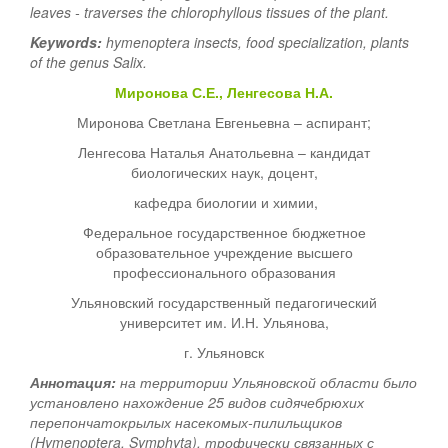
leaves - traverses the chlorophyllous tissues of the plant.
Keywords:
hymenoptera insects, food specialization, plants
of the genus Salix.
Миронова С.Е., Ленгесова Н.А.
Миронова Светлана Евгеньевна – аспирант;
Ленгесова Наталья Анатольевна – кандидат
биологических наук, доцент,
кафедра биологии и химии,
Федеральное государственное бюджетное
образовательное учреждение высшего
профессионального образования
Ульяновский государственный педагогический
университет им. И.Н. Ульянова,
г. Ульяновск
Аннотация:
на территории Ульяновской области было
установлено нахождение 25 видов сидячебрюхих
перепончатокрылых насекомых-пилильщиков
(Hymenoptera, Symphyta), трофически связанных с