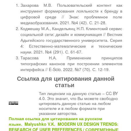
Захарова М.В. Пользовательский контент как
инструмент формирования лояльности к бренду в
цифровой среде // Знак: проблемное поле
медиаобразования. 2021. №4 (42). С. 21-28.
Коджешау М.А., Кандельянц Н.П. Клиентский сервис
социальной сети: дизайн и коммуникация // Вестник
Адыгейского государственного университета. Серия
4: Естественно-математические и технические
науки. 2021. №4 (291). С. 61-67.
Тарасова Н.А. Применение принципов
типографских канонов при построении элементов
интерфейса // E-Scio. 2022. №7 (70). С. 12-19.
Ссылка для цитирования данной
статьи
Тип лицензии на данную статью – CC BY
4.0. Это значит, что Вы можете свободно
цитировать данную статью на любом
носителе и в любом формате при
указании авторства.
Полная ссылка для цитирования на русском
языке.
Malyushko V.K.
MODERN UX DESIGN TRENDS:
RESEARCH OF USER PREFERENCES
/
СОВРЕМЕННЫЕ