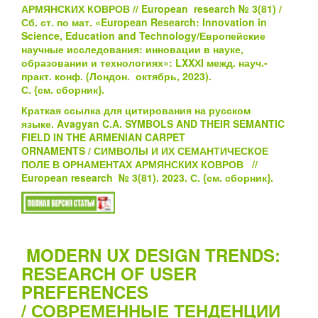
АРМЯНСКИХ КОВРОВ
// European research № 3(81) /
Сб. ст. по мат. «European Research: Innovation in
Science, Education and Technology/Европейские
научные исследования: инновации в науке,
образовании и технологиях»: LXXХI межд. науч.-
практ. конф. (Лондон. октябрь, 2023).
С.
{см.
сборник}
.
Краткая ссылка для цитирования на русском
языке. Avagyan C.A.
SYMBOLS AND THEIR SEMANTIC
FIELD IN THE ARMENIAN CARPET
ORNAMENTS
/
СИМВОЛЫ И ИХ СЕМАНТИЧЕСКОЕ
ПОЛЕ В ОРНАМЕНТАХ АРМЯНСКИХ КОВРОВ
/
/
European research № 3(81). 2023. С.
{см.
сборник}
.
MODERN UX DESIGN TRENDS:
RESEARCH OF USER
PREFERENCES
/ СОВРЕМЕННЫЕ ТЕНДЕНЦИИ