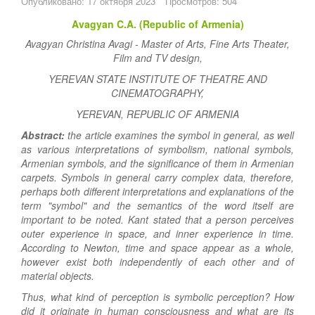
Опубликовано: 17 октября 2023
Просмотров: 504
Avagyan C.A. (Republic of Armenia)
Avagyan Christina Avagi - Master of Arts, Fine Arts Theater,
Film and TV design,
YEREVAN STATE INSTITUTE OF THEATRE AND
CINEMATOGRAPHY,
YEREVAN, REPUBLIC OF ARMENIA
Abstract:
the article examines the symbol in general, as well
as various interpretations of symbolism, national symbols,
Armenian symbols, and the significance of them in Armenian
carpets. Symbols in general carry complex data, therefore,
perhaps both different interpretations and explanations of the
term "symbol" and the semantics of the word itself are
important to be noted. Kant stated that a person perceives
outer experience in space, and inner experience in time.
According to Newton, time and space appear as a whole,
however exist both independently of each other and of
material objects.
Thus, what kind of perception is symbolic perception? How
did it originate in human consciousness and what are its