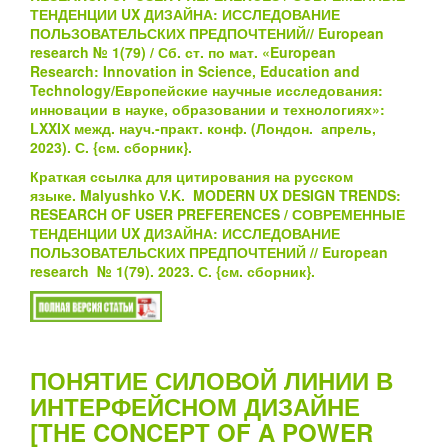
ТЕНДЕНЦИИ UX ДИЗАЙНА:
ИССЛЕДОВАНИЕ
ПОЛЬЗОВАТЕЛЬСКИХ ПРЕДПОЧТЕНИЙ
// European
research № 1(79) / Сб. ст. по мат. «European
Research: Innovation in Science, Education and
Technology/Европейские научные исследования:
инновации в науке, образовании и технологиях»:
LXXIХ межд. науч.-практ. конф. (Лондон. апрель,
2023). С.
{см.
сборник}
.
Краткая ссылка для цитирования на русском
языке.
Malyushko V.K.
MODERN UX DESIGN TRENDS:
RESEARCH OF USER PREFERENCES
/
СОВРЕМЕННЫЕ
ТЕНДЕНЦИИ UX ДИЗАЙНА:
ИССЛЕДОВАНИЕ
ПОЛЬЗОВАТЕЛЬСКИХ ПРЕДПОЧТЕНИЙ
/
/ European
research № 1(79). 2023. С.
{см.
сборник}
.
ПОНЯТИЕ СИЛОВОЙ ЛИНИИ В
ИНТЕРФЕЙСНОМ ДИЗАЙНЕ
[THE CONCEPT OF A POWER