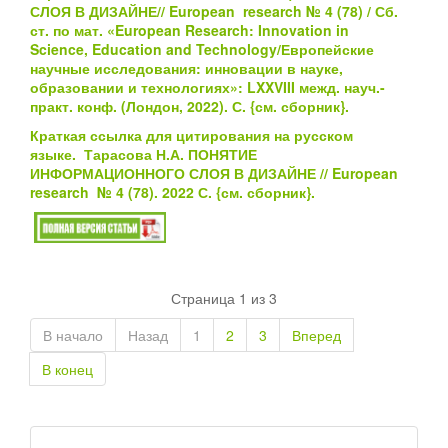
СЛОЯ В ДИЗАЙНЕ
/
/ European research № 4 (78) / Сб.
ст. по мат. «European Research: Innovation in
Science, Education and Technology/Европейские
научные исследования: инновации в науке,
образовании и технологиях»: LXXVIII межд. науч.-
практ. конф. (Лондон, 2022). С.
{см.
сборник}
.
Краткая ссылка для цитирования на русском
языке. Тарасова Н.А. ПОНЯТИЕ
ИНФОРМАЦИОННОГО СЛОЯ В ДИЗАЙНЕ
// European
research № 4 (78). 2022 С.
{см.
сборник}
.
Страница 1 из 3
В начало
Назад
1
2
3
Вперед
В конец