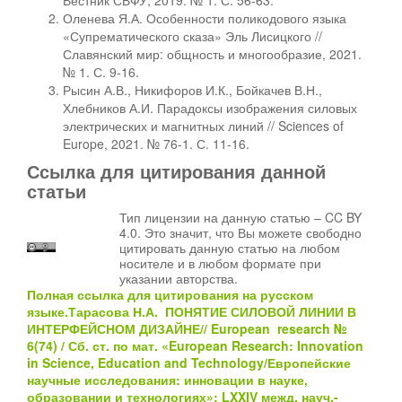
Вестник СВФУ, 2019. № 1. С. 56-63.
Оленева Я.А. Особенности поликодового языка
«Супрематического сказа» Эль Лисицкого //
Славянский мир: общность и многообразие, 2021.
№ 1. С. 9-16.
Рысин А.В., Никифоров И.К., Бойкачев В.Н.,
Хлебников А.И. Парадоксы изображения силовых
электрических и магнитных линий // Sciences of
Europe, 2021. № 76-1. С. 11-16.
Ссылка для цитирования данной
статьи
Тип лицензии на данную статью – CC BY
4.0. Это значит, что Вы можете свободно
цитировать данную статью на любом
носителе и в любом формате при
указании авторства.
Полная ссылка для цитирования на русском
языке.Тарасова Н.А. ПОНЯТИЕ СИЛОВОЙ ЛИНИИ В
ИНТЕРФЕЙСНОМ ДИЗАЙНЕ// European research №
6(74) / Сб. ст. по мат. «European Research: Innovation
in Science, Education and Technology/Европейские
научные исследования: инновации в науке,
образовании и технологиях»: LXXIV межд. науч.-