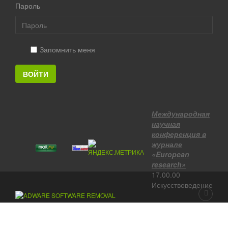
Пароль
Запомнить меня
ВОЙТИ
Международная
научная
конференция в
журнале
«European
research»
17.00.00
Искусствоведение