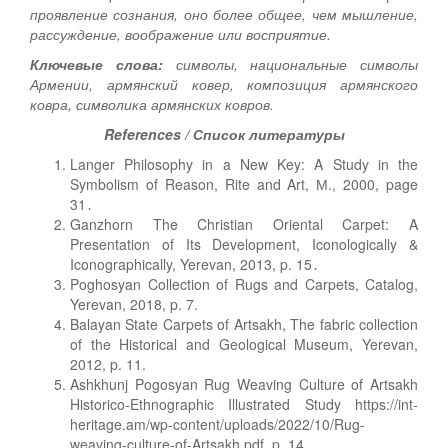
проявление сознания, оно более общее, чем мышление,
рассуждение, воображение или восприятие.
Ключевые слова:
символы, национальные символы
Армении, армянский ковер, композиция армянского
ковра, символика армянских ковров.
References / Список литературы
Langer Philosophy in a New Key: A Study in the
Symbolism of Reason, Rite and Art, М., 2000, page
31․
Ganzhorn The Christian Oriental Carpet: A
Presentation of Its Development, Iconologically &
Iconographically, Yerevan, 2013, p. 15․
Poghosyan Collection of Rugs and Carpets, Catalog,
Yerevan, 2018, p. 7.
Balayan State Carpets of Artsakh, The fabric collection
of the Historical and Geological Museum, Yerevan,
2012, p. 11.
Ashkhunj Pogosyan Rug Weaving Culture of Artsakh
Historico-Ethnographic Illustrated Study
https://int-
heritage.am/wp-content/uploads/2022/10/Rug-
weaving-culture-of-Artsakh.pdf, p. 14.