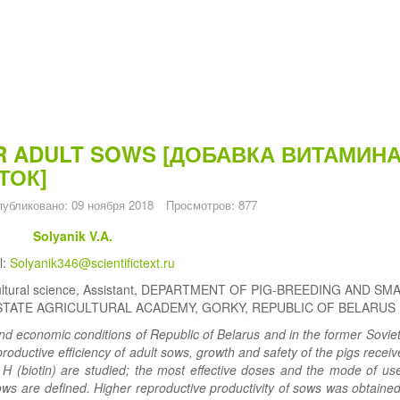
OR ADULT SOWS [ДОБАВКА ВИТАМИНА
ТОК]
убликовано: 09 ноября 2018
Просмотров: 877
Solyanik V.A.
l:
Solyanik346@scientifictext.ru
gricultural science, Assistant, DEPARTMENT OF PIG-BREEDING AND SM
STATE AGRICULTURAL ACADEMY, GORKY, REPUBLIC OF BELARUS
ic and economic conditions of Republic of Belarus and in the former Sovie
productive efficiency of adult sows, growth and safety of the pigs recei
in H (biotin) are studied; the most effective doses and the mode of us
t sows are defined. Higher reproductive productivity of sows was obtaine