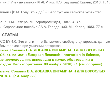
итин // Ученые записки КГАВМ им. Н.Э. Баумана: Казань, 2013. Т. 1.
ней / [В.М. Голушко и др.] // Белорусское сельское хозяйство:
 анг. Н.М. Тепера. М.: Агропромиздат, 1987. 313 с.
 Справочное пособие / А.А. Городецкий. М.: Колос, 1983. 77 с.
й статьи
CC BY 4.0. Это значит, что Вы можете свободно цитировать данную
бом формате при указании авторства.
зыке. Соляник В.А.
ДОБАВКА ВИТАМИНА Н ДЛЯ ВЗРОСЛЫХ
б. ст. по мат. «European Research: Innovation in Science,
ые исследования: инновации в науке, образовании и
Лондон. Великобритания. 09 ноября, 2018). С.
{см.
сборник}
.
языке. Соляник В.А.
ДОБАВКА ВИТАМИНА Н ДЛЯ ВЗРОСЛЫХ
2018. С.
{см.
сборник}
.