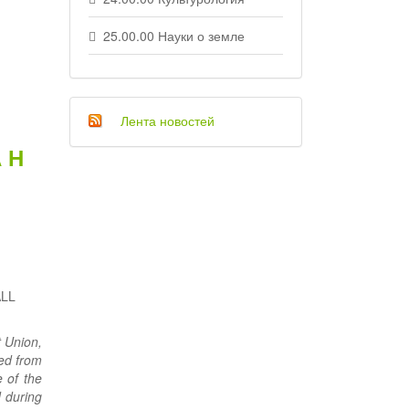
25.00.00 Науки о земле
Лента новостей
 Н
ALL
t Union,
ved from
e of the
d during