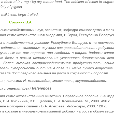
at a dose of 0.1 mg / kg dry matter feed. The addition of biotin to suga
ety of piglets.
 milkiness, large-fruited.
Соляник В.А.
льскохозяйственных наук, ассистент, кафедра свиноводства и мелк
ная сельскохозяйственная академия, г. Горки, Республика Беларус
х и хозяйственных условиях Республики Беларусь и на постсов
 содержания животных изучены воспроизводительная продукти
лученных от них поросят при введении в рацион добавки вита
е дозы и режим использования указанного биологически акт
 Более высокая воспроизводительная продуктивность свин
едель супоросности биотина в дозе 0,1 мг/кг сухого вещества
азала достоверного влияния на рост и сохранность поросят.
ин, витамин Н, многоплодие, молочность, крупноплодность.
ок литературы / References
ия сельскохозяйственных животных. Справочное пособие, 3-е изд
а, В.И. Фисинина, В.В. Щеглова, Н.И. Клейменова. М., 2003. 456 с.
ие молодняка свиней / В.А. Алексеев. Чебоксары, 2008. 120 с.
а в составе минерально-витаминной добавки на рост и обмен веще