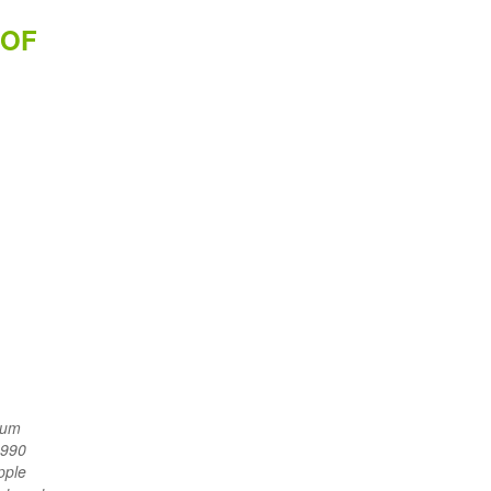
 OF
sium
1990
pple