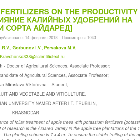
FERTILIZERS ON THE PRODUCTIVITY
ВЛИЯНИЕ КАЛИЙНЫХ УДОБРЕНИЙ НА
 СОРТА АЙДАРЕД]
убликовано: 14 февраля 2018
Просмотров: 1043
R.V., Gorbunov I.V., Pervakova M.V.
Kravchenko338@scientifictext.ru
- Doctor of Agricultural Sciences, Associate Professor;
andidate of Agricultural Sciences, Associate Professor;
a Miroslava Viktorovna – Student,
UIT AND VEGETABLE AND VITICULTURE,
AN UNIVERSITY NAMED AFTER I.T. TRUBILIN,
KRASNODAR
uence of foliar treatment of apple trees with potassium fertilizers (potas
of research is the Aidared variety in the apple tree plantations of the 
 The planting scheme is 7 x 4 m. To ensure the stable fruiting of the a