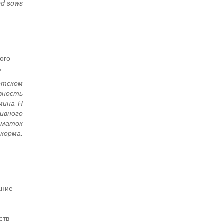
red sows
ого
ь
етском
вность
мина Н
ивного
оматок
 корма.
ание
ств