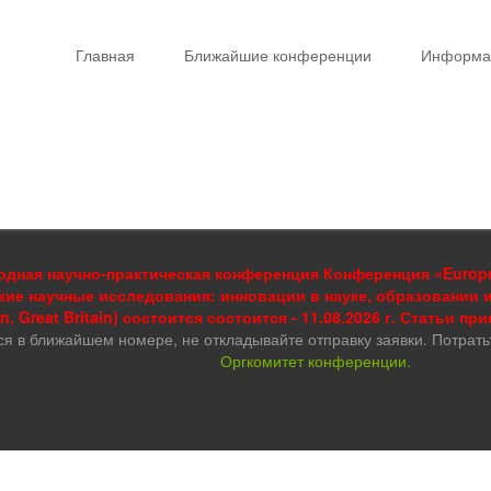
Главная
Ближайшие конференции
Информа
дная научно-практическая конференция Конференция «European
кие научные исследования: инновации в науке, образовании 
, Great Britain) состоится состоится - 11.08.2026 г. Статьи пр
ся в ближайшем номере, не откладывайте отправку заявки. Потрать
Оргкомитет конференции.