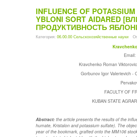
INFLUENCE OF POTASSIUM 
YBLONI SORT AIDARED [
ПРОДУКТИВНОСТЬ ЯБЛОНИ
Категория:
06.00.00 Сельскохозяйственные науки
Оп
Kravchenko 
Email:
Kravchenko Roman Viktorovich 
Gorbunov Igor Valerievich - C
Pervakov
FACULTY OF FR
KUBAN STATE AGRARI
Abstract:
the article presents the results of the infl
humate, Kristalon and potassium sulfate). The object 
year of the bookmark, grafted onto the MM106 stock.