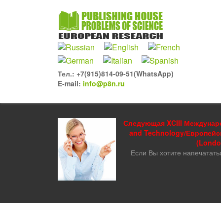
Тел.: +7(915)814-09-51(WhatsApp)
E-mail:
info@p8n.ru
Следующая XCIII Междунаро
and Technology/Европейс
(London
Если Вы хотите напечатать