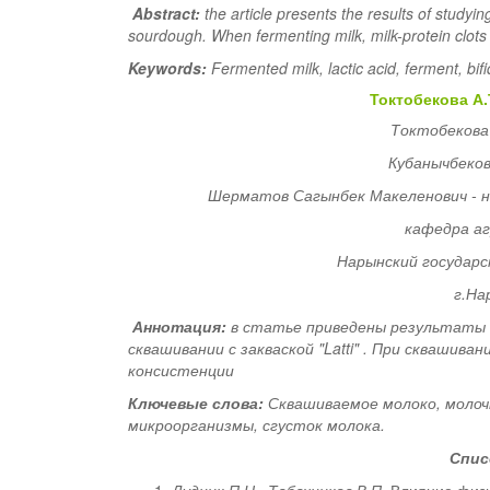
Abstract
:
the article presents the results of studyin
sourdough.
When fermenting milk, milk-protein clots
Keywords
:
Fermented milk, lactic acid, ferment, bifi
Токтобекова
А
.
Токтобекова
Кубанычбеков
Шерматов Сагынбек Макеленович - н
кафедра
а
Нарынский государ
г.На
Аннотация
:
в статье приведены результаты
сквашивании с закваской "Latti" . При сквашив
консистенции
Ключевые слова:
Сквашиваемое молоко
, моло
микроорганизмы, сгусток молока.
Спис