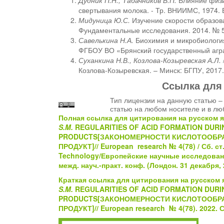
Дудник П.Н., Табачников В.П.
Влияние физи
свертывания молока. - Тр. ВНИИМС, 1974. В
Мидуница Ю.С.
Изучение скорости образова
Фундаментальные исследования. 2014. № 5-
Савелькина
Н.А.
Биохимия и микробиология
ФГБОУ ВО «Брянский государственный агра
Суханкина Н.В., Козлова-Козыревская А.Л.
Козлова-Козыревская. – Минск: БГПУ, 2017.
Ссылка для
Тип лицензии на данную статью – 
статью на любом носителе и в лю
Полная ссылка для цитирования на русском 
S.M.
REGULARITIES OF ACID FORMATION DURI
PRODUCTS[ЗАКОНОМЕРНОСТИ КИСЛОТООБР
ПРОДУКТ]
// European research № 4(78) / Сб. с
Technology/Европейские научные исследовани
межд. науч.-практ. конф. (Лондон. 31 декабря, 
Краткая ссылка для цитирования на русском 
S.M.
REGULARITIES OF ACID FORMATION DURI
PRODUCTS[ЗАКОНОМЕРНОСТИ КИСЛОТООБР
ПРОДУКТ]
// European research № 4(78). 2022. 