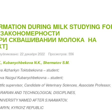
RMATION DURING MILK STUDYING FO
S[ЗАКОНОМЕРНОСТИ
РИ СКВАШИВАНИИ МОЛОКА НА
Т]
убликовано: 22 декабря 2022
Просмотров: 556
., Kubanychbekova N.K., Shermatov S.M.
a Aizharkyn Toktobekovna – student;
va Nazgul Kubanychbekovna – student;
c supervisor, Candidate of Veterinary Sciences, Associate Professor,
RARIAN AND TECHNOLOGICAL DISCIPLINES,
NIVERSITY NAMED AFTER S.NAAMATOV,
ARYN, KYRGYZ REPUBLIC