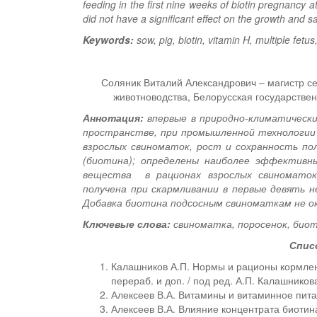
feeding in the first nine weeks of biotin pregnancy 
did not have a significant effect on the growth and saf
Keywords:
sow, pig, biotin, vitamin H, multiple fetus,
Соляник Виталий Александрович – магистр се
животноводства, Белорусская государствен
Аннотация:
впервые в природно-климатически
пространстве, при промышленной технологии
взрослых свиноматок, рост и сохранность по
(биотина); определены наиболее эффективны
вещества в рационах взрослых свиноматок.
получена при скармливании в первые девять н
Добавка биотина подсосным свиноматкам не ок
Ключевые слова:
свиноматка, поросенок, биот
Спис
Калашников А.П. Нормы и рационы кормлен
перераб. и доп. / под ред. А.П. Калашников
Алексеев В.А. Витамины и витаминное питан
Алексеев В.А. Влияние концентрата биотин