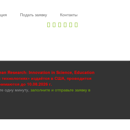
ция
Подать заявку
Контакты
 Research: Innovation in Science, Education
и технологиях» издаётся в США, проводится
инимаются до 10.08.2026 г.
те одну минуту,
заполните и отправьте заявку в