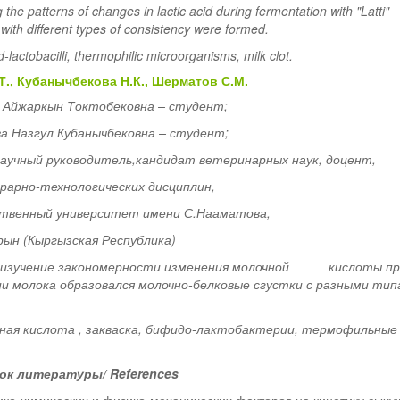
g the patterns of changes in lactic acid during fermentation with "Latti"
 with different types of consistency were formed.
d-lactobacilli, thermophilic microorganisms, milk clot.
Т
.,
Кубанычбекова Н.К., Шерматов С.М.
 Айжаркын Токтобековна –
студент;
а Назгул Кубанычбековна
– студент;
аучный руководитель,кандидат ветеринарных наук, доцент,
грарно-технологических дисциплин
,
ственный университет
имени С.Нааматова,
рын (Кыргызская Республика)
 изучение закономерности изменения молочной кислоты пр
ании молока образовался молочно-белковые сгустки с разными ти
чная кислота ,
закваска, б
ифидо-лактобактерии,
термофильные
ок литературы/
References