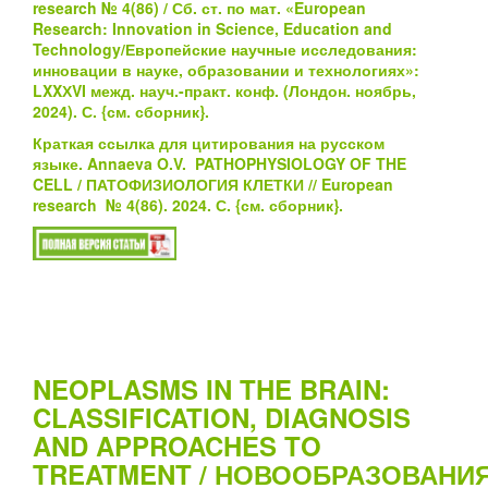
research № 4(86) / Сб. ст. по мат. «European
Research: Innovation in Science, Education and
Technology/Европейские научные исследования:
инновации в науке, образовании и технологиях»:
LXXХVI межд. науч.-практ. конф. (Лондон. ноябрь,
2024). С.
{см.
сборник}
.
Краткая ссылка для цитирования на русском
языке.
Annaeva O.V.
PATHOPHYSIOLOGY OF THE
CELL
/
ПАТОФИЗИОЛОГИЯ КЛЕТКИ
/
/ European
research № 4(86). 2024. С.
{см.
сборник}
.
NEOPLASMS IN THE BRAIN:
CLASSIFICATION, DIAGNOSIS
AND APPROACHES TO
TREATMENT / НОВООБРАЗОВАНИ