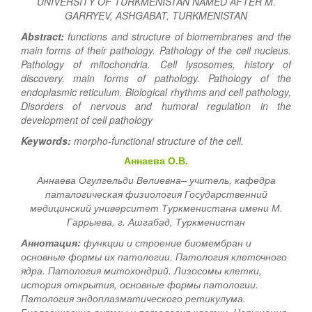
UNIVERSITY OF TURKMENISTAN NAMED AFTER M.
GARRYEV,
ASHGABAT, TURKMENISTAN
Abstract:
functions and structure of biomembranes and the
main forms of their pathology.
Pathology of the cell nucleus.
Pathology of mitochondria.
Cell lysosomes, history of
discovery, main forms of pathology.
Pathology of the
endoplasmic reticulum.
Biological rhythms and cell pathology,
Disorders of nervous and humoral regulation in the
development of cell pathology
Keywords:
morpho-functional structure of the cell.
Аннаева О.В.
Аннаева Огулгельди Велиевна– учитель,
кафедра
паталогическая физиология
Государственний
медицинский университет Туркменистана имени М.
Гаррыева,
г. Ашгабад, Туркменистан
Аннотация:
функции и строение биомембран и
основные формы их патологии. Патология клеточного
ядра. Патология митохондрий. Лизосомы клетки,
история открытия, основные формы патологии.
Патология эндоплазматического ретикулума.