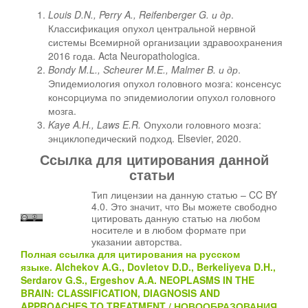
Louis
D
.
N
.,
Perry
A
.,
Reifenberger
G
. и др
.
Классификация опухол центральной нервной
системы Всемирной организации здравоохранения
2016 года. Acta Neuropathologica.
Bondy M.L., Scheurer M.E., Malmer B.
и
др
.
Эпидемиология опухол головного мозга: консенсус
консорциума по эпидемиологии опухол головного
мозга.
Kaye
A
.
H
.,
Laws
E
.
R
.
Опухоли головного мозга:
энциклопедический подход. Elsevier, 2020.
Ссылка для цитирования данной
статьи
Тип лицензии на данную статью – CC BY
4.0. Это значит, что Вы можете свободно
цитировать данную статью на любом
носителе и в любом формате при
указании авторства.
Полная ссылка для цитирования на русском
языке.
Alchekov A.G., Dovletov D.D., Berkeliyeva D.H.,
Serdarov G.S., Ergeshov A.A.
NEOPLASMS IN THE
BRAIN: CLASSIFICATION, DIAGNOSIS AND
APPROACHES TO TREATMENT
/
НОВООБРАЗОВАНИЯ