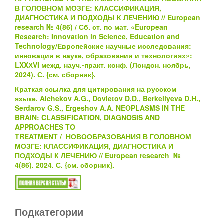
В ГОЛОВНОМ МОЗГЕ: КЛАССИФИКАЦИЯ,
ДИАГНОСТИКА И ПОДХОДЫ К ЛЕЧЕНИЮ
// European
research № 4(86) / Сб. ст. по мат. «European
Research: Innovation in Science, Education and
Technology/Европейские научные исследования:
инновации в науке, образовании и технологиях»:
LXXХVI межд. науч.-практ. конф. (Лондон. ноябрь,
2024). С.
{см.
сборник}
.
Краткая ссылка для цитирования на русском
языке.
Alchekov A.G., Dovletov D.D., Berkeliyeva D.H.,
Serdarov G.S., Ergeshov A.A.
NEOPLASMS IN THE
BRAIN: CLASSIFICATION, DIAGNOSIS AND
APPROACHES TO
TREATMENT
/
НОВООБРАЗОВАНИЯ В ГОЛОВНОМ
МОЗГЕ: КЛАССИФИКАЦИЯ, ДИАГНОСТИКА И
ПОДХОДЫ К ЛЕЧЕНИЮ
/
/ European research №
4(86). 2024. С.
{см.
сборник}
.
Подкатегории