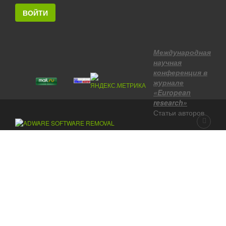
ВОЙТИ
Международная
научная
конференция в
журнале
«European
research»
Статьи авторов