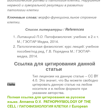
Биологические ритмы и патология клетки, Нарушения
нервной и гуморальной регуляции в развитии
патологии клетки
Ключевые слова:
морфо-функциона.льное строение
клетки.
Список литературы /
References
Литвицкий П.О.
Патофизиология: учебник: в 2-х т.
М.; ГЭОТАР Медиа, 2014.
Патологическая физиология: курс лекций: учебное
пособие/под ред, Г.В. Порядина М.: ГЭОТАР-
медиа, 2014.
Ссылка для цитирования данной
статьи
Тип лицензии на данную статью – CC BY
4.0. Это значит, что Вы можете свободно
цитировать данную статью на любом
носителе и в любом формате при
указании авторства.
Полная ссылка для цитирования на русском
языке.
Annaeva O.V.
PATHOPHYSIOLOGY OF THE
CELL
/
ПАТОФИЗИОЛОГИЯ КЛЕТКИ
// European