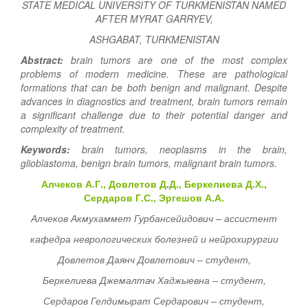
STATE MEDICAL UNIVERSITY OF TURKMENISTAN NAMED
AFTER MYRAT GARRYEV,
ASHGABAT, TURKMENISTAN
Abstract:
brain tumors are one of the most complex
problems of modern medicine. These are pathological
formations that can be both benign and malignant. Despite
advances in diagnostics and treatment, brain tumors remain
a significant challenge due to their potential danger and
complexity of treatment.
Keywords:
brain tumors, neoplasms in the brain,
glioblastoma, benign brain tumors, malignant brain tumors.
Алчеков А.Г., Довлетов Д
.
Д.
,
Беркелиева Д.
Х
.
,
Сердаров Г.С
.
,
Эргешов А
.
А
.
Алчеков Акмухаммет Гурбансейидович
–
ассистент
кафедра неврологических болезней и нейрохирургии
Довлетов Даянч Довлетович
–
студент,
Беркелиева Джемалтач Хаджыевна
–
студент,
Сердаров Гелдимырат Сердарович
–
студент,