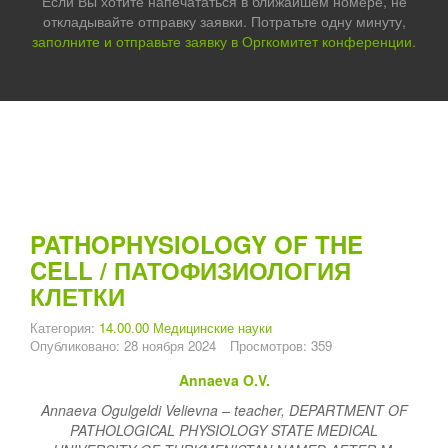
Если Вы хотите напечататься в ближайшем номере, не
откладывайте отправку заявки. Потратьте одну минуту,
заполните и отправьте заявку в Оргкомитет конференции.
PATHOPHYSIOLOGY OF THE
CELL / ПАТОФИЗИОЛОГИЯ
КЛЕТКИ
Категория:
14.00.00 Медицинские науки
Опубликовано: 28 ноября 2024
Просмотров: 359
Annaeva O.V.
Annaeva Ogulgeldi Velievna – teacher,
DEPARTMENT OF
PATHOLOGICAL PHYSIOLOGY STATE MEDICAL